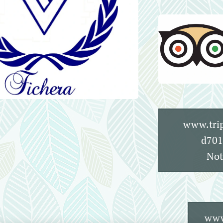
www.trip
d701
Not
www.