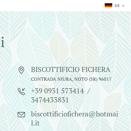
DE
i
BISCOTTIFICIO FICHERA
CONTRADA NIURA, NOTO (SR) 96017
+39 0931 573414 /
3474433831
biscottificiofichera@hotmai
l.it