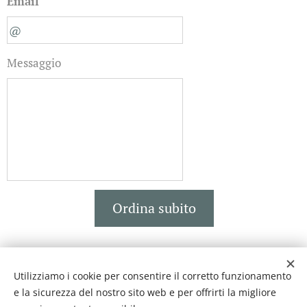
Email
Messaggio
Ordina subito
Utilizziamo i cookie per consentire il corretto funzionamento
BISCOTTIFICIO FICHERA
e la sicurezza del nostro sito web e per offrirti la migliore
Creato con
Webnode
Cookies