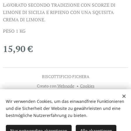
LAVORATO SECONDO TRADIZIONE CON SCORZE DI
LIMONE DI SICILIA E RIPIENO CON UNA SQUISITA
CREMA DI LIMONE.
PESO 1 KG
15,90
€
BISCOTTIFICIO FICHERA
Creato con
Webnode
Cookies
Sprachen
Wir verwenden Cookies, um das einwandfreie Funktionieren
Italiano
English
Español
Deutsch
und die Sicherheit der Website zu gewährleisten und eine
bestmögliche Nutzererfahrung zu bieten.
Zum Warenkorb hinzufügen
Nur notwendige akzeptieren
Alle akzeptieren