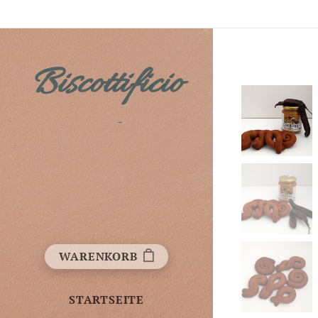
Biscottificio
Fichera
WARENKORB
STARTSEITE