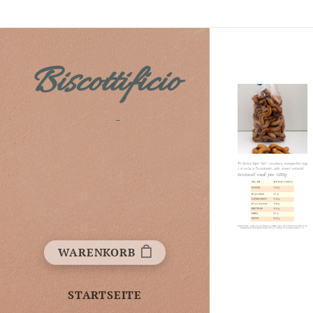
Biscottificio
Fichera
WARENKORB
STARTSEITE