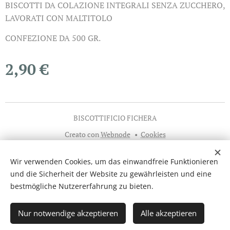
BISCOTTI DA COLAZIONE INTEGRALI SENZA ZUCCHERO,
LAVORATI CON MALTITOLO
CONFEZIONE DA 500 GR.
2,90
€
BISCOTTIFICIO FICHERA
Creato con
Webnode
Cookies
Sprachen
Wir verwenden Cookies, um das einwandfreie Funktionieren
Italiano
English
Español
Deutsch
und die Sicherheit der Website zu gewährleisten und eine
bestmögliche Nutzererfahrung zu bieten.
Zum Warenkorb hinzufügen
Nur notwendige akzeptieren
Alle akzeptieren