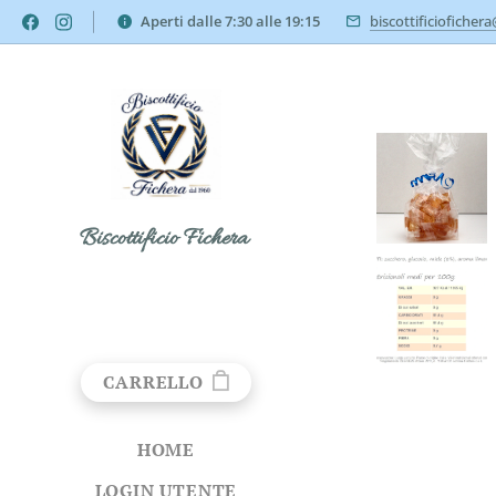
Aperti dalle 7:30 alle 19:15
biscottificioficher
Biscottificio Fichera
CARRELLO
HOME
LOGIN UTENTE