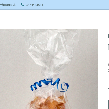
a@hotmail.it
3474433831