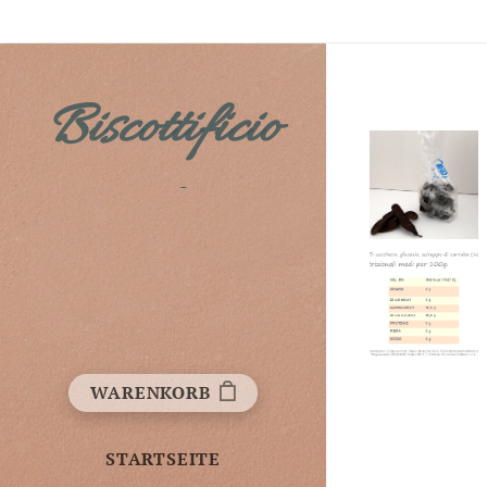
Biscottificio
Fichera
WARENKORB
STARTSEITE