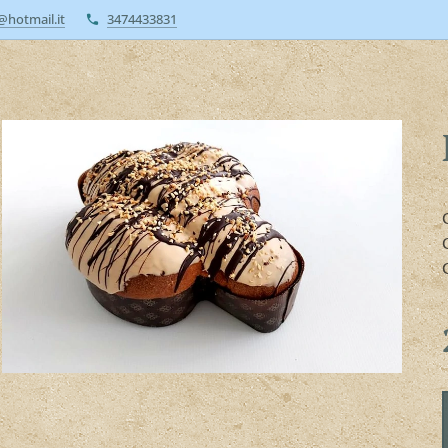
a@hotmail.it
3474433831