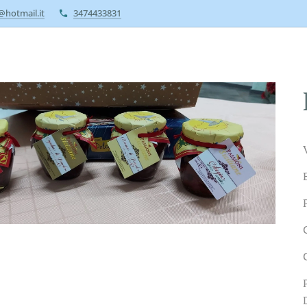
a@hotmail.it
3474433831