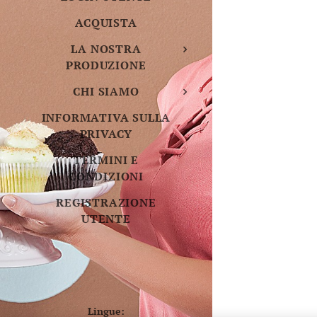
ACQUISTA
LA NOSTRA
PRODUZIONE
CHI SIAMO
INFORMATIVA SULLA
PRIVACY
TERMINI E
CONDIZIONI
REGISTRAZIONE
UTENTE
Lingue