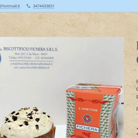
a@hotmail.it
3474433831