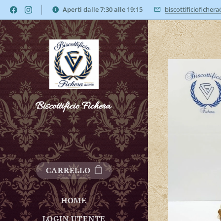
Aperti dalle 7:30 alle 19:15
biscottificioficher
Biscottificio Fichera
CARRELLO
HOME
LOGIN UTENTE