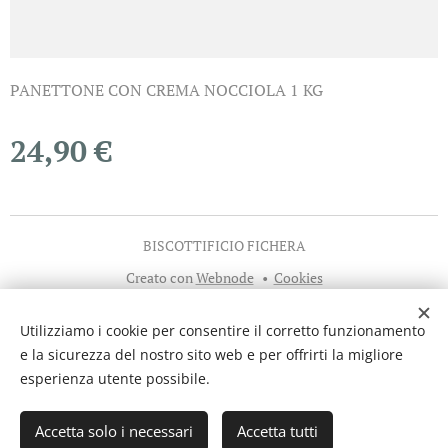
PANETTONE CON CREMA NOCCIOLA 1 KG
24,90
€
BISCOTTIFICIO FICHERA
Creato con
Webnode
Cookies
Lingue
Utilizziamo i cookie per consentire il corretto funzionamento
Italiano
English
Español
Deutsch
e la sicurezza del nostro sito web e per offrirti la migliore
esperienza utente possibile.
Aggiungi al carrello
Accetta solo i necessari
Accetta tutti