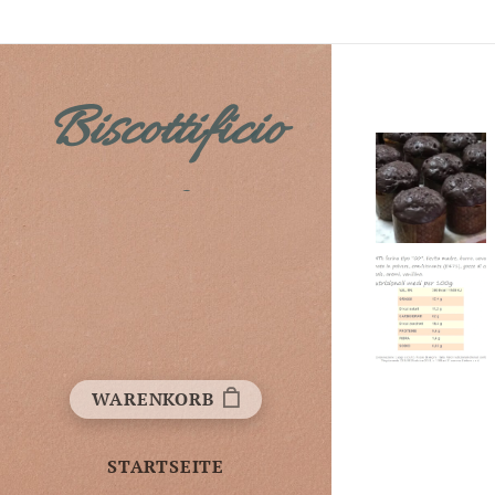
Biscottificio
Fichera
WARENKORB
STARTSEITE