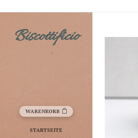
Biscottificio
Fichera
WARENKORB
STARTSEITE