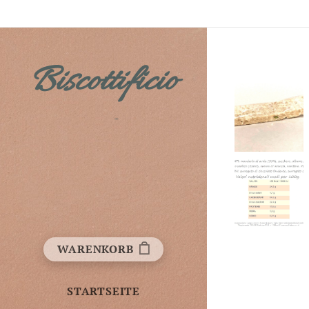
Biscottificio
Fichera
WARENKORB
STARTSEITE