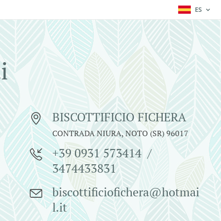
ES
i
BISCOTTIFICIO FICHERA
CONTRADA NIURA, NOTO (SR) 96017
+39 0931 573414 /
3474433831
biscottificiofichera@hotmai
l.it