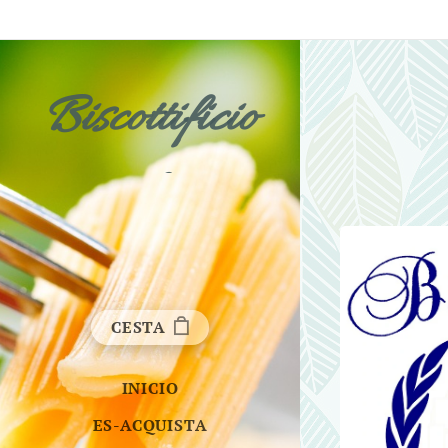
Biscottificio
Fichera
CESTA
INICIO
ES-ACQUISTA