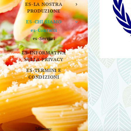
ES-LA NOSTRA
PRODUZIONE
ES-CHI SIAMO
es-Contatti
es-Servizi
ES-INFORMATIVA
SULLA PRIVACY
ES-TERMINI E
CONDIZIONI
Idiomas