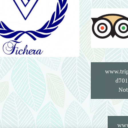
www.trip
d701
Not
www.