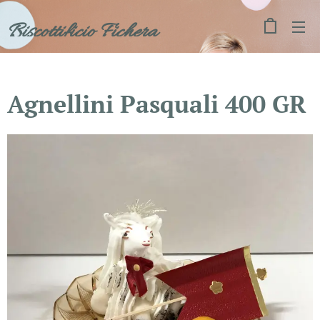
Biscottificio Fichera
Agnellini Pasquali 400 GR