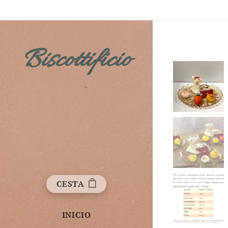
Biscottificio
Fichera
CESTA
INICIO