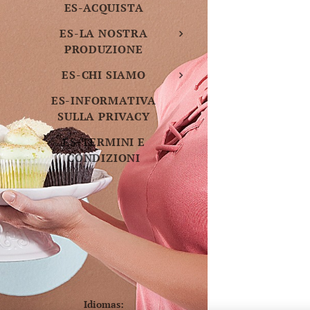
ES-ACQUISTA
ES-LA NOSTRA
PRODUZIONE
ES-CHI SIAMO
ES-INFORMATIVA
SULLA PRIVACY
ES-TERMINI E
CONDIZIONI
Idiomas