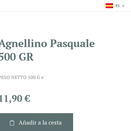
ES
Agnellino Pasquale
500 GR
PESO NETTO 500 G e
11,90
€
Añadir a la cesta