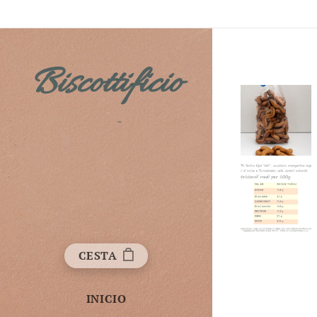
Biscottificio
Fichera
CESTA
INICIO