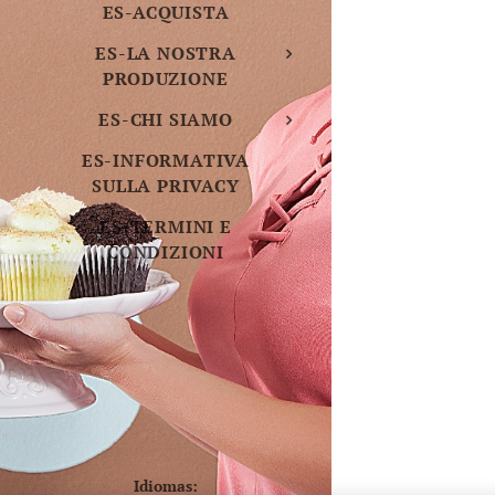
ES-ACQUISTA
ES-LA NOSTRA
PRODUZIONE
ES-CHI SIAMO
ES-INFORMATIVA
SULLA PRIVACY
ES-TERMINI E
CONDIZIONI
Idiomas