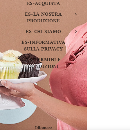
ES-ACQUISTA
ES-LA NOSTRA
PRODUZIONE
ES-CHI SIAMO
ES-INFORMATIVA
SULLA PRIVACY
ES-TERMINI E
CONDIZIONI
Idiomas