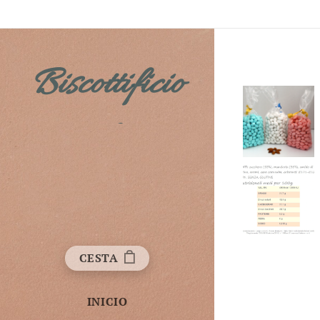
Biscottificio
Fichera
CESTA
INICIO