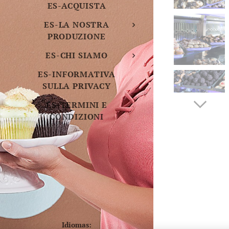
ES-ACQUISTA
ES-LA NOSTRA
PRODUZIONE
ES-CHI SIAMO
ES-INFORMATIVA
SULLA PRIVACY
ES-TERMINI E
CONDIZIONI
Idiomas