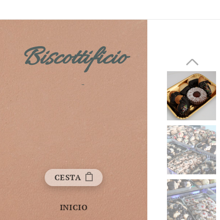
Biscottificio
Fichera
CESTA
INICIO