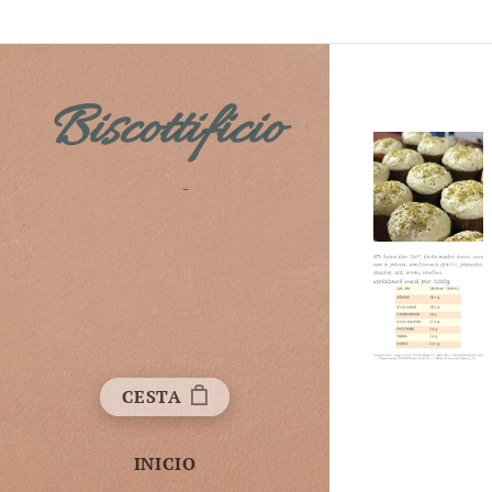
Biscottificio
Fichera
CESTA
INICIO