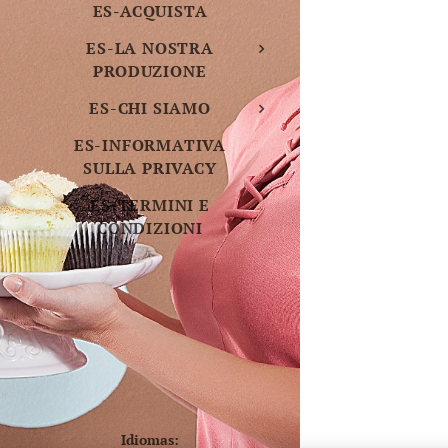
ES-ACQUISTA
ES-LA NOSTRA
PRODUZIONE
ES-CHI SIAMO
ES-INFORMATIVA
SULLA PRIVACY
ES-TERMINI E
CONDIZIONI
Idiomas